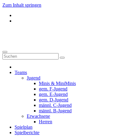
Zum Inhalt springen
Donauwörth - Handball
Teams
Jugend
Minis & MiniMinis
gem. F-Jugend
gem. E-Jugend
gem. D-Jugend
männl. C-Jugend
männl. B-Jugend
Erwachsene
Herren
Spielplan
Spielberichte