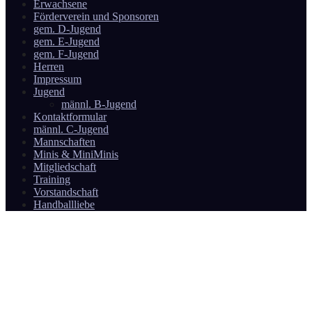
Erwachsene
Förderverein und Sponsoren
gem. D-Jugend
gem. E-Jugend
gem. F-Jugend
Herren
Impressum
Jugend
männl. B-Jugend
Kontaktformular
männl. C-Jugend
Mannschaften
Minis & MiniMinis
Mitgliedschaft
Training
Vorstandschaft
Handballliebe