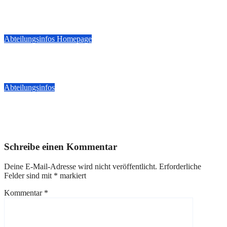
*** Breaking News***
Feb. 2, 2026
Reporter
Abteilungsinfos
Homepage
Mitgliederversammlung am 27.01.2026
Jan. 22, 2026
Reporter
Abteilungsinfos
Weihnachtsfeier 2024
Dez. 2, 2024
Reporter
Schreibe einen Kommentar
Deine E-Mail-Adresse wird nicht veröffentlicht.
Erforderliche
Felder sind mit
*
markiert
Kommentar
*