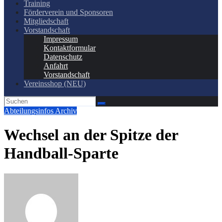
Training
Förderverein und Sponsoren
Mitgliedschaft
Vorstandschaft
Impressum
Kontaktformular
Datenschutz
Anfahrt
Vorstandschaft
Vereinsshop (NEU)
Abteilungsinfos
Archiv
Wechsel an der Spitze der
Handball-Sparte