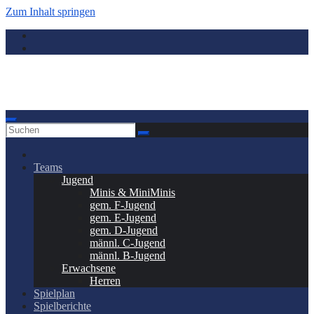
Zum Inhalt springen
Donauwörth - Handball
Teams
Jugend
Minis & MiniMinis
gem. F-Jugend
gem. E-Jugend
gem. D-Jugend
männl. C-Jugend
männl. B-Jugend
Erwachsene
Herren
Spielplan
Spielberichte