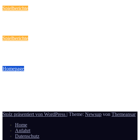
19 April, 2026
Reporter
Spielberichte
Handball-Spaß fast „daheim“!
12 März, 2026
Reporter
Spielberichte
Heimspieltag am 08.03.2026
9 März, 2026
Reporter
Homepage
Achtung! Geänderter Spielort am 08.03.2026
6 März, 2026
Reporter
Donauwörth - Handball
Stolz präsentiert von WordPress
|
Theme:
Newsup
von
Themeansar
Home
Anfahrt
Datenschutz