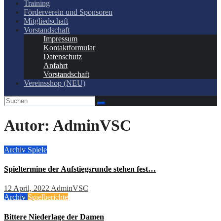
Training
Förderverein und Sponsoren
Mitgliedschaft
Vorstandschaft
Impressum
Kontaktformular
Datenschutz
Anfahrt
Vorstandschaft
Vereinsshop (NEU)
Autor:
AdminVSC
Archiv
Spiele
Spieltermine der Aufstiegsrunde stehen fest…
12 April, 2022
AdminVSC
Archiv
Spielberichte
Bittere Niederlage der Damen