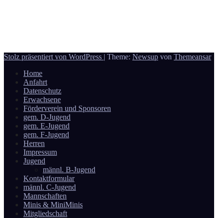
Achtung! Geänderter Spielort am 08.03.2026
6 März, 2026
Reporter
Donauwörth - Handball
Stolz präsentiert von WordPress
|
Theme:
Newsup
von
Themeansar
Home
Anfahrt
Datenschutz
Erwachsene
Förderverein und Sponsoren
gem. D-Jugend
gem. E-Jugend
gem. F-Jugend
Herren
Impressum
Jugend
männl. B-Jugend
Kontaktformular
männl. C-Jugend
Mannschaften
Minis & MiniMinis
Mitgliedschaft