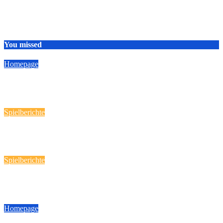
You missed
Homepage
HSG Nordschwaben
19 April, 2026
Reporter
Spielberichte
Handball-Spaß fast „daheim“!
12 März, 2026
Reporter
Spielberichte
Heimspieltag am 08.03.2026
9 März, 2026
Reporter
Homepage