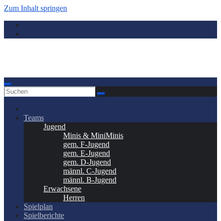
Zum Inhalt springen
Donauwörth - Handball
Teams
Jugend
Minis & MiniMinis
gem. F-Jugend
gem. E-Jugend
gem. D-Jugend
männl. C-Jugend
männl. B-Jugend
Erwachsene
Herren
Spielplan
Spielberichte