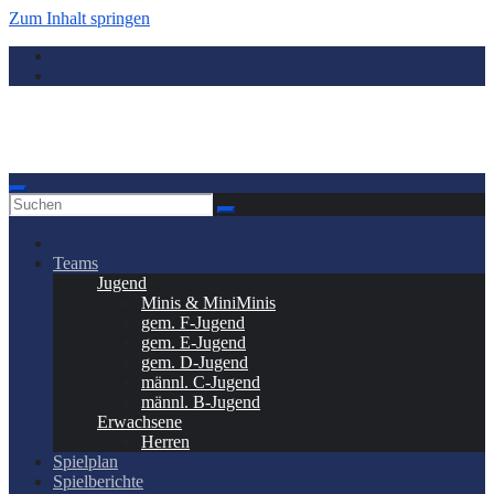
Zum Inhalt springen
Donauwörth - Handball
Teams
Jugend
Minis & MiniMinis
gem. F-Jugend
gem. E-Jugend
gem. D-Jugend
männl. C-Jugend
männl. B-Jugend
Erwachsene
Herren
Spielplan
Spielberichte