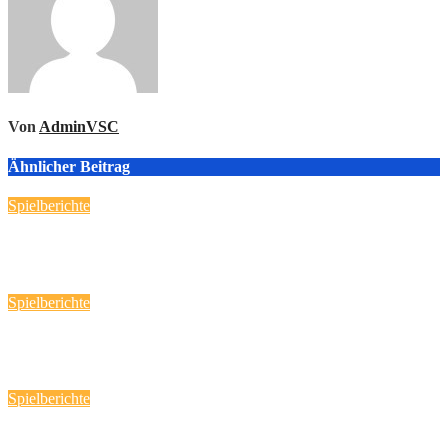
Von
AdminVSC
Ähnlicher Beitrag
Spielberichte
Handball-Spaß fast „daheim“!
März 12, 2026
Reporter
Spielberichte
Heimspieltag am 08.03.2026
März 9, 2026
Reporter
Spielberichte
Spieltag am 01.03.2026