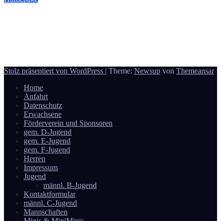
Achtung! Geänderter Spielort am 08.03.2026
6 März, 2026
Reporter
Donauwörth - Handball
Stolz präsentiert von WordPress
|
Theme:
Newsup
von
Themeansar
Home
Anfahrt
Datenschutz
Erwachsene
Förderverein und Sponsoren
gem. D-Jugend
gem. E-Jugend
gem. F-Jugend
Herren
Impressum
Jugend
männl. B-Jugend
Kontaktformular
männl. C-Jugend
Mannschaften
Minis & MiniMinis