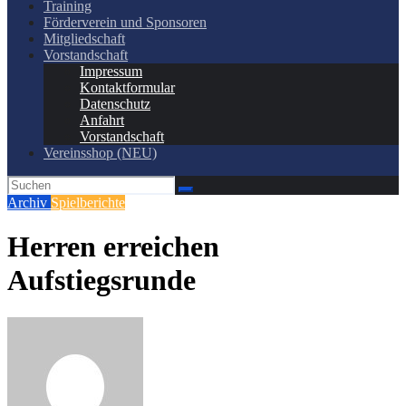
Training
Förderverein und Sponsoren
Mitgliedschaft
Vorstandschaft
Impressum
Kontaktformular
Datenschutz
Anfahrt
Vorstandschaft
Vereinsshop (NEU)
Archiv
Spielberichte
Herren erreichen
Aufstiegsrunde