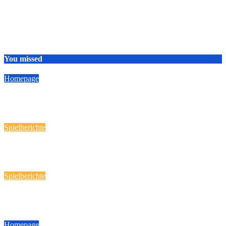
You missed
Homepage
HSG Nordschwaben
19 April, 2026
Reporter
Spielberichte
Handball-Spaß fast „daheim“!
12 März, 2026
Reporter
Spielberichte
Heimspieltag am 08.03.2026
9 März, 2026
Reporter
Homepage