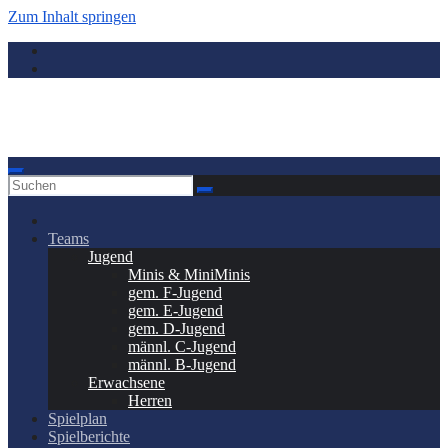
Zum Inhalt springen
Donauwörth - Handball
Teams
Jugend
Minis & MiniMinis
gem. F-Jugend
gem. E-Jugend
gem. D-Jugend
männl. C-Jugend
männl. B-Jugend
Erwachsene
Herren
Spielplan
Spielberichte