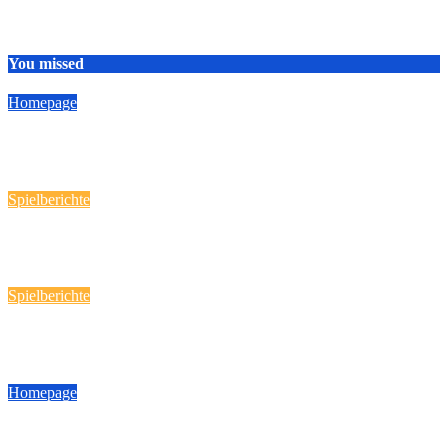
You missed
Homepage
HSG Nordschwaben
19 April, 2026
Reporter
Spielberichte
Handball-Spaß fast „daheim“!
12 März, 2026
Reporter
Spielberichte
Heimspieltag am 08.03.2026
9 März, 2026
Reporter
Homepage
Achtung! Geänderter Spielort am 08.03.2026