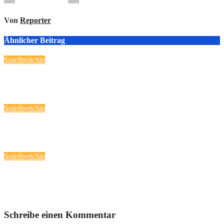
Von
Reporter
Ähnlicher Beitrag
Spielberichte
Handball-Spaß fast „daheim“!
März 12, 2026
Reporter
Spielberichte
Heimspieltag am 08.03.2026
März 9, 2026
Reporter
Spielberichte
Spieltag am 01.03.2026
März 6, 2026
Reporter
Schreibe einen Kommentar