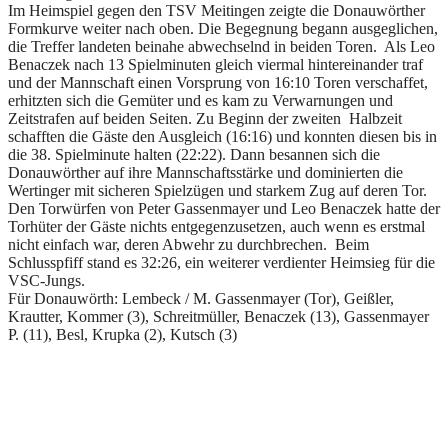
Im Heimspiel gegen den TSV Meitingen zeigte die Donauwörther
Formkurve weiter nach oben. Die Begegnung begann ausgeglichen,
die Treffer landeten beinahe abwechselnd in beiden Toren. Als Leo
Benaczek nach 13 Spielminuten gleich viermal hintereinander traf
und der Mannschaft einen Vorsprung von 16:10 Toren verschaffet,
erhitzten sich die Gemüter und es kam zu Verwarnungen und
Zeitstrafen auf beiden Seiten. Zu Beginn der zweiten Halbzeit
schafften die Gäste den Ausgleich (16:16) und konnten diesen bis in
die 38. Spielminute halten (22:22). Dann besannen sich die
Donauwörther auf ihre Mannschaftsstärke und dominierten die
Wertinger mit sicheren Spielzügen und starkem Zug auf deren Tor.
Den Torwürfen von Peter Gassenmayer und Leo Benaczek hatte der
Torhüter der Gäste nichts entgegenzusetzen, auch wenn es erstmal
nicht einfach war, deren Abwehr zu durchbrechen. Beim
Schlusspfiff stand es 32:26, ein weiterer verdienter Heimsieg für die
VSC-Jungs.
Für Donauwörth: Lembeck / M. Gassenmayer (Tor), Geißler,
Krautter, Kommer (3), Schreitmüller, Benaczek (13), Gassenmayer
P. (11), Besl, Krupka (2), Kutsch (3)