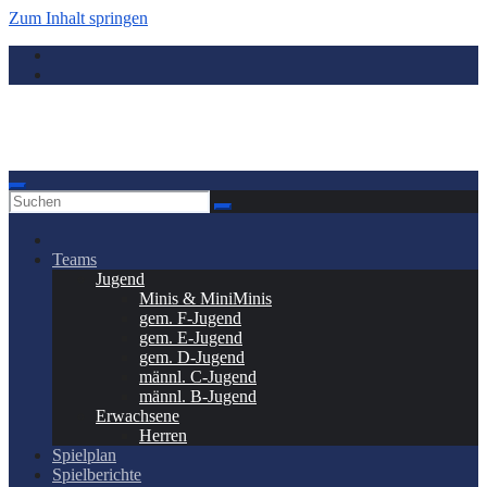
Zum Inhalt springen
Donauwörth - Handball
Teams
Jugend
Minis & MiniMinis
gem. F-Jugend
gem. E-Jugend
gem. D-Jugend
männl. C-Jugend
männl. B-Jugend
Erwachsene
Herren
Spielplan
Spielberichte