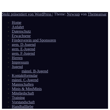
Donauwörth - Handball
Stolz präsentiert von WordPress
|
Theme:
Newsup
von
Themeansar
Home
Anfahrt
Datenschutz
Erwachsene
Förderverein und Sponsoren
gem. D-Jugend
gem. E-Jugend
gem. F-Jugend
Herren
Impressum
Jugend
männl. B-Jugend
Kontaktformular
männl. C-Jugend
Mannschaften
Minis & MiniMinis
Mitgliedschaft
Training
Vorstandschaft
Handballliebe