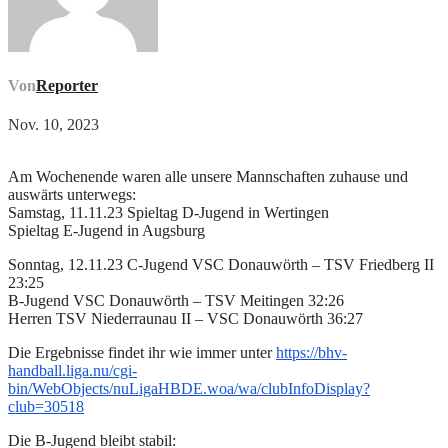
Von
Reporter
Nov. 10, 2023
Am Wochenende waren alle unsere Mannschaften zuhause und
auswärts unterwegs:
Samstag, 11.11.23 Spieltag D-Jugend in Wertingen
Spieltag E-Jugend in Augsburg
Sonntag, 12.11.23 C-Jugend VSC Donauwörth – TSV Friedberg II
23:25
B-Jugend VSC Donauwörth – TSV Meitingen 32:26
Herren TSV Niederraunau II – VSC Donauwörth 36:27
Die Ergebnisse findet ihr wie immer unter
https://bhv-
handball.liga.nu/cgi-
bin/WebObjects/nuLigaHBDE.woa/wa/clubInfoDisplay?
club=30518
Die B-Jugend bleibt stabil: