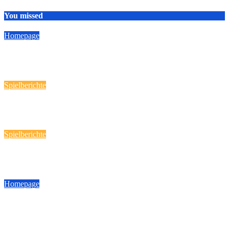
You missed
Homepage
HSG Nordschwaben
19 April, 2026
Reporter
Spielberichte
Handball-Spaß fast „daheim“!
12 März, 2026
Reporter
Spielberichte
Heimspieltag am 08.03.2026
9 März, 2026
Reporter
Homepage
Achtung! Geänderter Spielort am 08.03.2026
6 März, 2026
Reporter