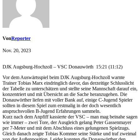
Von
Reporter
Nov. 20, 2023
DJK Augsburg-Hochzoll – VSC Donauwörth 15:21 (11:12)
Vor dem Auswärtsspiel beim DJK Augsburg-Hochzoll warnte
Trainer Tobias Marx eindringlich davor, das derzeitige Schlusslicht
der Tabelle zu unterschätzen und stellte seine Mannschaft darauf ein,
konzentriert und mit Übersicht an die Sache heranzugehen. Die
Donauwörther liefen mit voller Bank auf, einige C-Jugend Spieler
sollten in diesem Spiel zum erstmalig in der doch wesentlich
anspruchsvollen B-Jugend Erfahrungen sammeln.
Kurz nach dem Anpfiff kassierte der VSC – man mag beinahe sagen
wie immer – zwei Tore, der Ausgleich gelang Peter Gassenmayer
per 7-Meter und mit dem Abschluss eines gelungenen Spielzugs.
Gleich danach zeigte Tobias Kommer seine Stärke und traf zweimal
von der Außenposition. Leider konnten die Donauwörther den