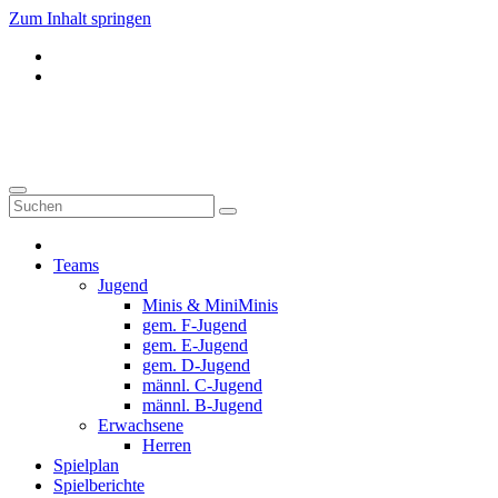
Zum Inhalt springen
Donauwörth - Handball
Teams
Jugend
Minis & MiniMinis
gem. F-Jugend
gem. E-Jugend
gem. D-Jugend
männl. C-Jugend
männl. B-Jugend
Erwachsene
Herren
Spielplan
Spielberichte