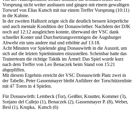
Vorsprung nicht weiter ausbauen und gingen mit einem gewaltigen
Torwurf von Elias Kutsch mit nur einem Treffer Vorsprung (10:11)
in die Kabine.
In der zweiten Halbzeit zeigte sich die deutlich bessere körperliche
und auch mentale Kondition der Donauwörther. Nachdem der DJK
noch auf 12:12 ausgleichen konnte, überwand der VSC dank
schneller Konter und Durchsetzungsvermögen die Augsburger
Abwehr ein ums andere mal und erhöhte auf 13:18.
Acht Minuten vor Spielende ging Donauwörth in die Auszeit, um
sich auf die letzten Spielminuten einzustellen. Scheinbar hatte das
Trainerteam die richtige Taktik im Ärmel: Das Spiel wurde kurz
nach dem Treffer von Leo Benaczek beim Stand von 15:21
abgepfiffen.
Mit diesem Ergebnis erreicht der VSC Donauwörth Platz zwei in
der Tabelle, Peter Gassenmayer bleibt Anführer der Torschützenliste
mit 47 Toren in 4 Spielen.
Für Donauwörth: Lembeck (Tor), Geißler, Krautter, Kommer (3),
Sorjano del Callejo (1), Benaczek (2), Gassenmayer P. (8), Weber,
Besl (1), Krupka, Kutsch (6)