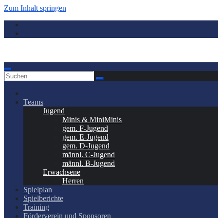
Zum Inhalt springen
Teams
Jugend
Minis & MiniMinis
gem. F-Jugend
gem. E-Jugend
gem. D-Jugend
männl. C-Jugend
männl. B-Jugend
Erwachsene
Herren
Spielplan
Spielberichte
Training
Förderverein und Sponsoren