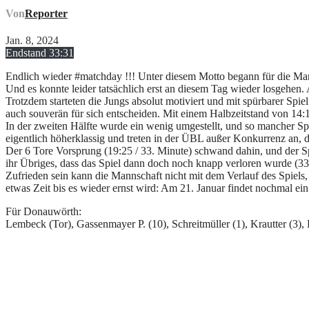
Von
Reporter
Jan. 8, 2024
Endstand 33:31
Endlich wieder #matchday !!! Unter diesem Motto begann für die M
Und es konnte leider tatsächlich erst an diesem Tag wieder losgehen
Trotzdem starteten die Jungs absolut motiviert und mit spürbarer Spie
auch souverän für sich entscheiden. Mit einem Halbzeitstand von 14:
In der zweiten Hälfte wurde ein wenig umgestellt, und so mancher Spi
eigentlich höherklassig und treten in der ÜBL außer Konkurrenz an,
Der 6 Tore Vorsprung (19:25 / 33. Minute) schwand dahin, und der S
ihr Übriges, dass das Spiel dann doch noch knapp verloren wurde (33
Zufrieden sein kann die Mannschaft nicht mit dem Verlauf des Spie
etwas Zeit bis es wieder ernst wird: Am 21. Januar findet nochmal e
Für Donauwörth:
Lembeck (Tor), Gassenmayer P. (10), Schreitmüller (1), Krautter (3),