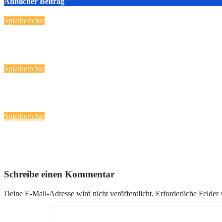
Ähnlicher Beitrag
Spielberichte
Handball-Spaß fast „daheim“!
März 12, 2026
Reporter
Spielberichte
Heimspieltag am 08.03.2026
März 9, 2026
Reporter
Spielberichte
Spieltag am 01.03.2026
März 6, 2026
Reporter
Schreibe einen Kommentar
Deine E-Mail-Adresse wird nicht veröffentlicht.
Erforderliche Felder 