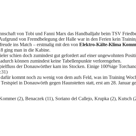
annschaft von Tobi und Fanni Marx das Handballjahr beim TSV Friedbe
. Aufgrund von Fremdbelegung der Halle war in den Ferien kein Training
lfreude ins Match – erstmalig mit den von
Elektro-Kälte-Klima Komm
18 ging man in die Kabine.
eler schien doch zumindest gut gefordert auf einer ungewohnten Position
 dadurch können zumindest keine Tabellenpunkte verlorengehen.
pielfluss der Donauwörther kam ins Stocken. Einige 100%ige Torchanc
:31)
ls, dafür kommt noch zu wenig von dem aufs Feld, was im Training Woc
in Testspiel in Donauwörth gegen Haunstetten statt, erst am 28. Januar
 Kommer (2), Benaczek (11), Soriano del Callejo, Krupka (2), Kutsch (